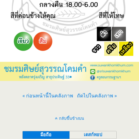
« ก่อนหน้านี้ในคลังภาพ
ถัดไปในคลังภาพ »
กลับขึ้นข้างบน
มือถือ
เดสก์ทอป