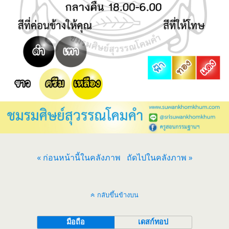
« ก่อนหน้านี้ในคลังภาพ
ถัดไปในคลังภาพ »
กลับขึ้นข้างบน
มือถือ
เดสก์ทอป