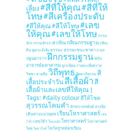
#สีที่ให้คุณ
#สีที่ให้
เลี่ยง
โทษ
#สีเครื่องประดับ
#เลข
#สีให้โทษ
#สีให้คุณ
ให้คุณ
#เลขให้โทษ
กรรม
กสิณกรรมฐาน
กสิณ
จักร
กรรมจักรราศี
กสิณ
ธรรมะ
ธรรมะชนะชาตา
ดิน
ดูดวง
ตั้งชื่อ
ธาตุ4
ฝึกกรรมฐาน
ปฐมดาราฯ
พระ
อาจารย์มหาคารม
ยูเรเนียน
รายละเอียดราย
วิถีพุทธ
สี
วิชชา
ลายมือ
สัตตาภิธรรม
สีเสื้อผ้า
เสื้อประจำวัน
สี
เสื้อผ้าและเลขที่ให้คุณ |
Tags: #daily colour
สีให้โชค
สุวรรณโคมคำ
อักขระเลขยันต์
ฮวงจุ้ย
เรียนโหราศาสตร์
เดินทางแนวพุทธ
เลข
โหราศาสตร์
เลข7ตัว
โหราศาสตร์
7 ตัว
โหงวเฮ้ง
ไหว้ครูฯสมัครเรียน
ไทย
ไพ่ธาโรต์