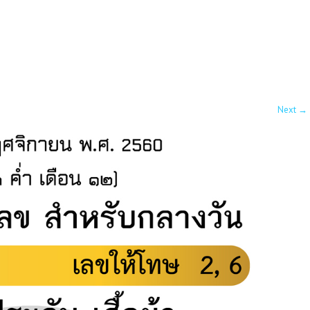
Next
→