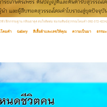
 เลข7ตัว ฝึกกรรมฐาน กสิณธาตุ4 สนใจติดต่อ ชมรมศิษย์สุวรรณโคมคำ 092-372-4234
ณโคมคำ
Gallery
สีเสื้อผ้าและเลขให้คุณ
ความเป็นมา
ธรรมะ