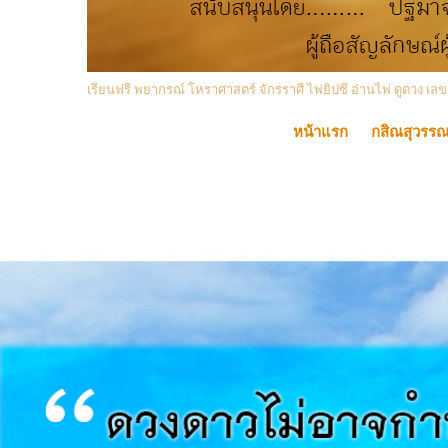
เรียนฟรี พยากรณ์ โหราศาสตร์ จักรราศี ไพ่ยิปซี อ่านไพ่ ดูดวง
หน้าแรก
กสิณสุวรร