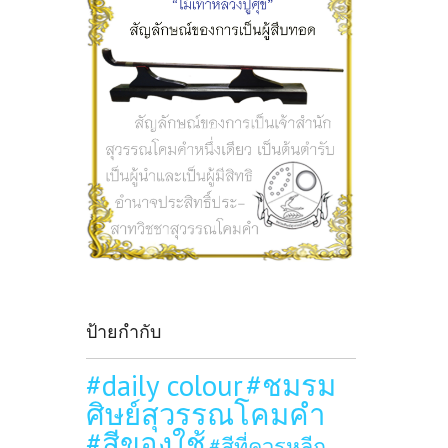
ป้ายกำกับ
#daily colour
#ชมรม
ศิษย์สุวรรณโคมคำ
#สีของใช้
#สีที่ควรหลีก