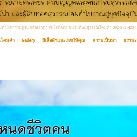
 เลข7ตัว ฝึกกรรมฐาน กสิณธาตุ4 สนใจติดต่อ ชมรมศิษย์สุวรรณโคมคำ 092-372-4234
ณโคมคำ
Gallery
สีเสื้อผ้าและเลขให้คุณ
ความเป็นมา
ธรรมะ