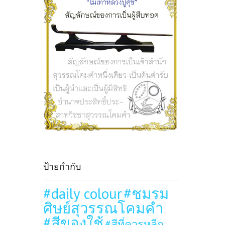
ป้ายกำกับ
#daily colour
#ชมรม
ศิษย์สุวรรณโคมคำ
#สีของใช้
#สีที่ควรหลีก