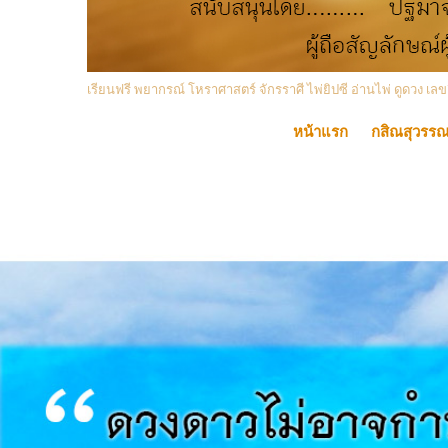
เรียนฟรี พยากรณ์ โหราศาสตร์ จักรราศี ไพ่ยิปซี อ่านไพ่ ดูดวง
หน้าแรก
กสิณสุวรร