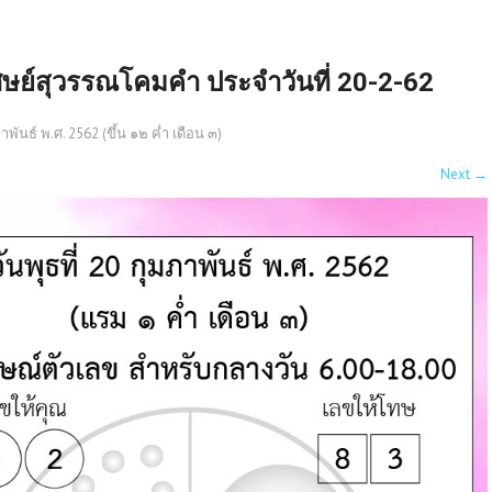
ศิษย์สุวรรณโคมคำ ประจำวันที่ 20-2-62
าพันธ์ พ.ศ. 2562 (ขึ้น ๑๒ ค่ำ เดือน ๓)
Next
→