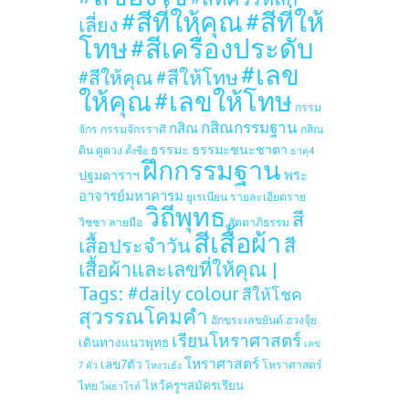
#สีที่ให้คุณ
#สีที่ให้
เลี่ยง
โทษ
#สีเครื่องประดับ
#เลข
#สีให้โทษ
#สีให้คุณ
ให้คุณ
#เลขให้โทษ
กรรม
กสิณกรรมฐาน
กสิณ
จักร
กรรมจักรราศี
กสิณ
ธรรมะ
ธรรมะชนะชาตา
ดิน
ดูดวง
ตั้งชื่อ
ธาตุ4
ฝึกกรรมฐาน
ปฐมดาราฯ
พระ
อาจารย์มหาคารม
ยูเรเนียน
รายละเอียดราย
วิถีพุทธ
สี
วิชชา
ลายมือ
สัตตาภิธรรม
สีเสื้อผ้า
เสื้อประจำวัน
สี
เสื้อผ้าและเลขที่ให้คุณ |
Tags: #daily colour
สีให้โชค
สุวรรณโคมคำ
อักขระเลขยันต์
ฮวงจุ้ย
เรียนโหราศาสตร์
เดินทางแนวพุทธ
เลข
โหราศาสตร์
เลข7ตัว
โหราศาสตร์
7 ตัว
โหงวเฮ้ง
ไหว้ครูฯสมัครเรียน
ไทย
ไพ่ธาโรต์