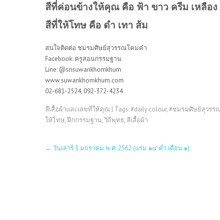
สีที่ค่อนข้างให้คุณ คือ ฟ้า ขาว ครีม เหลือง
สีที่ให้โทษ คือ ดำ เทา ส้ม
สนใจติดต่อ ชมรมศิษย์สุวรรณโคมคำ
Facebook: ครูสอนกรรมฐาน
Line: @srisuwankhomkhum
www.suwankhomkhum.com
02-681-2524, 092-372-4234
สีเสื้อผ้าและเลขที่ให้คุณ
| Tags:
#daily colour
,
#ชมรมศิษย์สุวร
ให้โทษ
,
ฝึกกรรมฐาน
,
วิถีพุทธ
,
สีเสื้อผ้า
Post
←
วันเสาร์ 5 มกราคม พ.ศ. 2562 (แรม ๑๔ ค่ำ เดือน ๑)
navigation