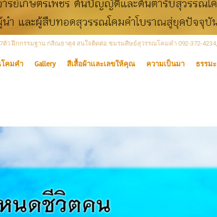
 เลข7ตัว ฝึกกรรมฐาน กสิณธาตุ4 สนใจติดต่อ ชมรมศิษย์สุวรรณโคมคำ 092-372-4234
ณโคมคำ
Gallery
สีเสื้อผ้าและเลขให้คุณ
ความเป็นมา
ธรรมะ