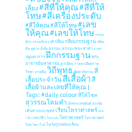
#สีที่ให้คุณ
#สีที่ให้
เลี่ยง
โทษ
#สีเครื่องประดับ
#เลข
#สีให้โทษ
#สีให้คุณ
ให้คุณ
#เลขให้โทษ
กรรม
กสิณกรรมฐาน
กสิณ
จักร
กรรมจักรราศี
กสิณ
ธรรมะ
ธรรมะชนะชาตา
ดิน
ดูดวง
ตั้งชื่อ
ธาตุ4
ฝึกกรรมฐาน
ปฐมดาราฯ
พระ
อาจารย์มหาคารม
ยูเรเนียน
รายละเอียดราย
วิถีพุทธ
สี
วิชชา
ลายมือ
สัตตาภิธรรม
สีเสื้อผ้า
เสื้อประจำวัน
สี
เสื้อผ้าและเลขที่ให้คุณ |
Tags: #daily colour
สีให้โชค
สุวรรณโคมคำ
อักขระเลขยันต์
ฮวงจุ้ย
เรียนโหราศาสตร์
เดินทางแนวพุทธ
เลข
โหราศาสตร์
เลข7ตัว
โหราศาสตร์
7 ตัว
โหงวเฮ้ง
ไหว้ครูฯสมัครเรียน
ไทย
ไพ่ธาโรต์