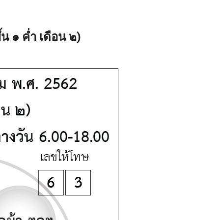
น ๑ ค่ำ เดือน ๒)