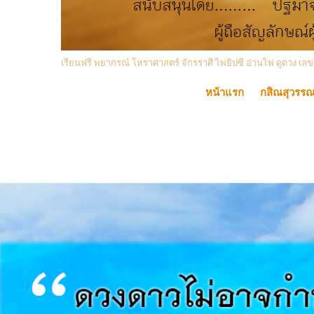
เรียนฟรี พยากรณ์ โหราศาสตร์ จักรราศี ไพ่ยิปซี อ่านไพ่ ดูดวง
หน้าแรก
กสิณสุวรร