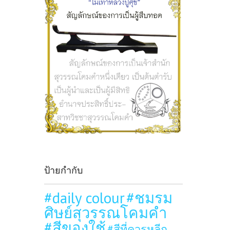
ป้ายกำกับ
#daily colour
#ชมรม
ศิษย์สุวรรณโคมคำ
#สีของใช้
#สีที่ควรหลีก