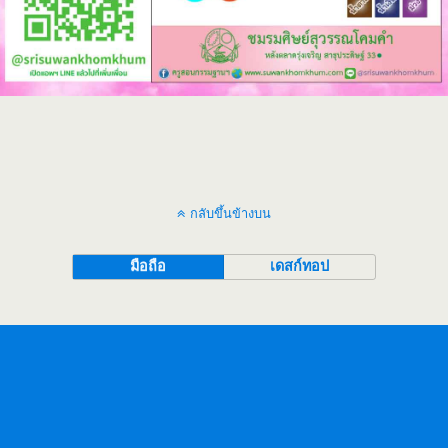
กลับขึ้นข้างบน
มือถือ
เดสก์ทอป