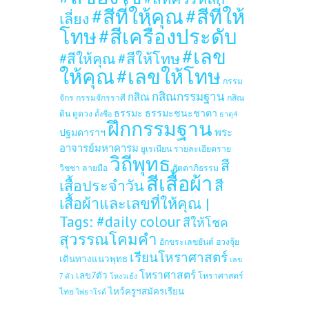
#สีที่ให้คุณ
#สีที่ให้
เลี่ยง
โทษ
#สีเครื่องประดับ
#เลข
#สีให้โทษ
#สีให้คุณ
ให้คุณ
#เลขให้โทษ
กรรม
กสิณกรรมฐาน
กสิณ
จักร
กรรมจักรราศี
กสิณ
ธรรมะ
ธรรมะชนะชาตา
ดิน
ดูดวง
ตั้งชื่อ
ธาตุ4
ฝึกกรรมฐาน
ปฐมดาราฯ
พระ
อาจารย์มหาคารม
ยูเรเนียน
รายละเอียดราย
วิถีพุทธ
สี
วิชชา
ลายมือ
สัตตาภิธรรม
สีเสื้อผ้า
เสื้อประจำวัน
สี
เสื้อผ้าและเลขที่ให้คุณ |
Tags: #daily colour
สีให้โชค
สุวรรณโคมคำ
อักขระเลขยันต์
ฮวงจุ้ย
เรียนโหราศาสตร์
เดินทางแนวพุทธ
เลข
โหราศาสตร์
เลข7ตัว
โหราศาสตร์
7 ตัว
โหงวเฮ้ง
ไหว้ครูฯสมัครเรียน
ไทย
ไพ่ธาโรต์