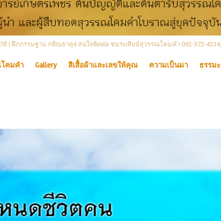
 เลข7ตัว ฝึกกรรมฐาน กสิณธาตุ4 สนใจติดต่อ ชมรมศิษย์สุวรรณโคมคำ 092-372-4234
ณโคมคำ
Gallery
สีเสื้อผ้าและเลขให้คุณ
ความเป็นมา
ธรรมะ