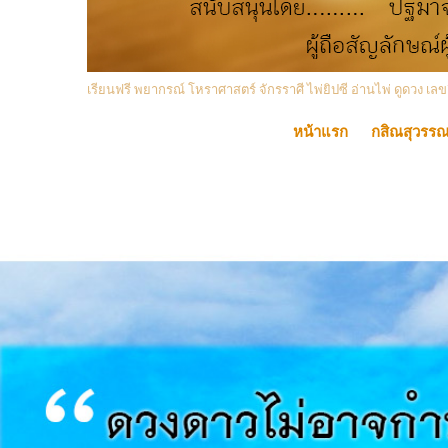
เรียนฟรี พยากรณ์ โหราศาสตร์ จักรราศี ไพ่ยิปซี อ่านไพ่ ดูดวง
หน้าแรก
กสิณสุวรร