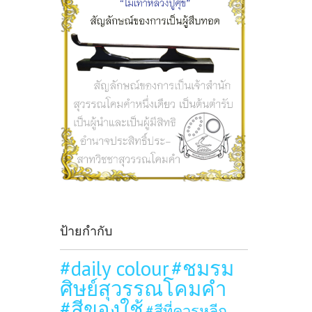
ป้ายกำกับ
#daily colour
#ชมรม
ศิษย์สุวรรณโคมคำ
#สีของใช้
#สีที่ควรหลีก