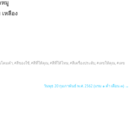
ดหมู
ม เหลือง
รณโคมคำ
,
#สีของใช้
,
#สีที่ให้คุณ
,
#สีที่ให้โทษ
,
#สีเครื่องประดับ
,
#เลขให้คุณ
,
#เลข
วันพุธ 20 กุมภาพันธ์ พ.ศ. 2562 (แรม ๑ ค่ำ เดือน ๓)
→