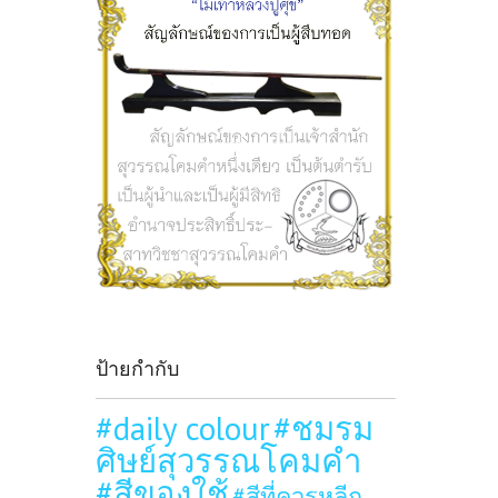
ป้ายกำกับ
#daily colour
#ชมรม
ศิษย์สุวรรณโคมคำ
#สีของใช้
#สีที่ควรหลีก