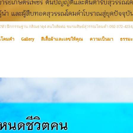
 เลข7ตัว ฝึกกรรมฐาน กสิณธาตุ4 สนใจติดต่อ ชมรมศิษย์สุวรรณโคมคำ 092-372-4234
ณโคมคำ
Gallery
สีเสื้อผ้าและเลขให้คุณ
ความเป็นมา
ธรรมะ