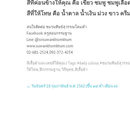
สีที่ค่อนข้างให้คุณ คือ เขียว ชมพู ชมพูเลือ
สีที่ให้โทษ คือ น้ำตาล น้ำเงิน ม่วง ขาว ครี
สนใจติดต่อ ชมรมศิษย์สุวรรณโคมคำ
Facebook: ครูสอนกรรมฐาน
Line: @srisuwankhomkhum
www.suwankhomkhum.com
02-681-2524, 092-372-4234
สีเสื้อผ้าและเลขที่ให้คุณ
| Tags:
#daily colour
,
#ชมรมศิษย์สุวร
ให้โทษ
,
ฝึกกรรมฐาน
,
วิถีพุทธ
,
สีเสื้อผ้า
Post
←
วันจันทร์ 18 กุมภาพันธ์ พ.ศ. 2562 (ขึ้น ๑๔ ค่ำ เดือน ๓)
navigation