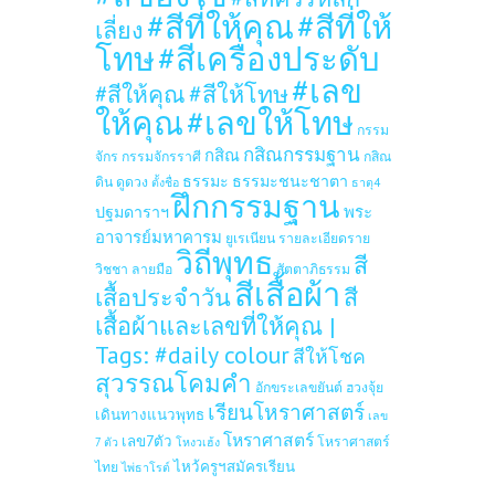
#สีที่ให้คุณ
#สีที่ให้
เลี่ยง
โทษ
#สีเครื่องประดับ
#เลข
#สีให้โทษ
#สีให้คุณ
ให้คุณ
#เลขให้โทษ
กรรม
กสิณกรรมฐาน
กสิณ
จักร
กรรมจักรราศี
กสิณ
ธรรมะ
ธรรมะชนะชาตา
ดิน
ดูดวง
ตั้งชื่อ
ธาตุ4
ฝึกกรรมฐาน
ปฐมดาราฯ
พระ
อาจารย์มหาคารม
ยูเรเนียน
รายละเอียดราย
วิถีพุทธ
สี
วิชชา
ลายมือ
สัตตาภิธรรม
สีเสื้อผ้า
เสื้อประจำวัน
สี
เสื้อผ้าและเลขที่ให้คุณ |
Tags: #daily colour
สีให้โชค
สุวรรณโคมคำ
อักขระเลขยันต์
ฮวงจุ้ย
เรียนโหราศาสตร์
เดินทางแนวพุทธ
เลข
โหราศาสตร์
เลข7ตัว
โหราศาสตร์
7 ตัว
โหงวเฮ้ง
ไหว้ครูฯสมัครเรียน
ไทย
ไพ่ธาโรต์