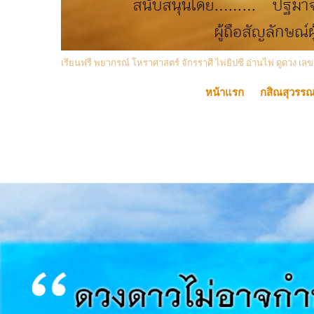
เรียนฟรี พยากรณ์ โหราศาสตร์ จักรราศี ไพ่ยิปซี อ่านไพ่ ดูดวง
หน้าแรก
กสิณสุวรร