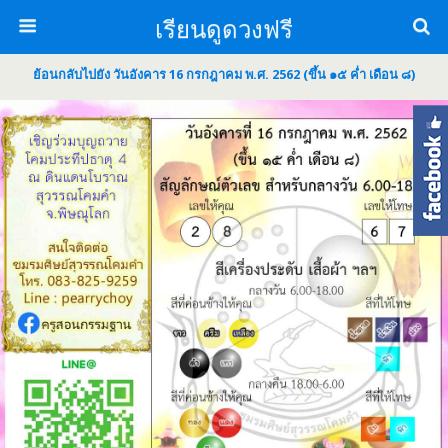
เรียนดูดวงฟรี
ย้อนกลับไปยัง วันอังคาร 16 กรกฎาคม พ.ศ. 2562 (ขึ้น ๑๕ ค่ำ เดือน ๘)