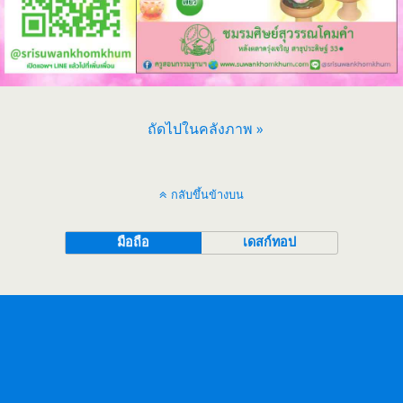
ถัดไปในคลังภาพ »
กลับขึ้นข้างบน
มือถือ
เดสก์ทอป