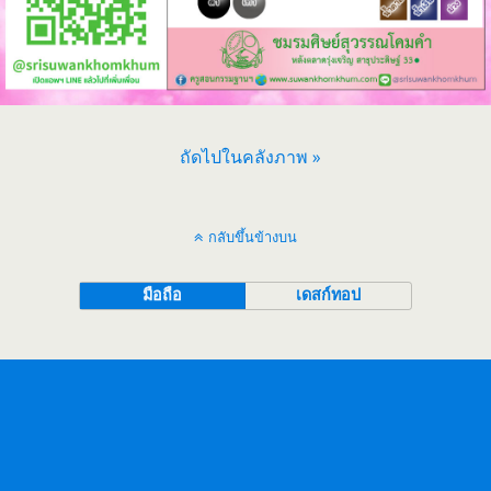
ถัดไปในคลังภาพ »
กลับขึ้นข้างบน
มือถือ
เดสก์ทอป