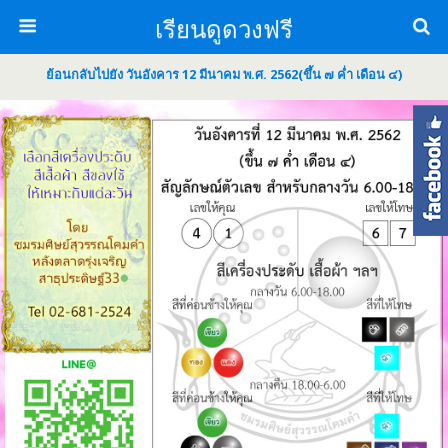
เรียนดูดวงฟรี
ย้อนกลับไปยัง วันอังคาร 12 มีนาคม พ.ศ. 2562(ขึ้น ๗ ค่ำ เดือน ๔)