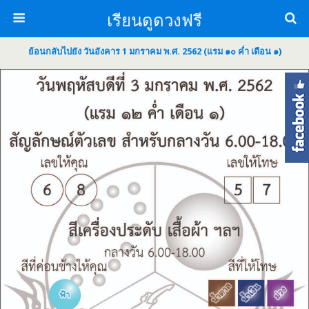
เรียนดูดวงฟรี
ย้อนกลับไปยัง วันอังคาร 1 มกราคม พ.ศ. 2562 (แรม ๑๐ ค่ำ เดือน ๑)