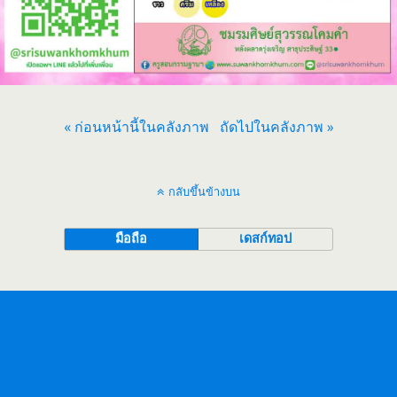
« ก่อนหน้านี้ในคลังภาพ
ถัดไปในคลังภาพ »
กลับขึ้นข้างบน
มือถือ
เดสก์ทอป