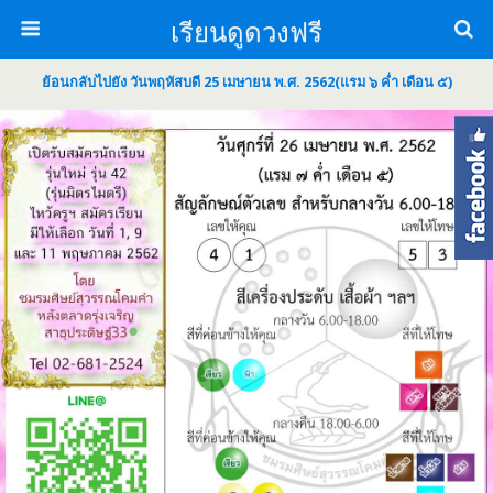
เรียนดูดวงฟรี
ย้อนกลับไปยัง วันพฤหัสบดี 25 เมษายน พ.ศ. 2562(แรม ๖ ค่ำ เดือน ๕)