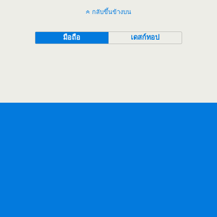
กลับขึ้นข้างบน
มือถือ
เดสก์ทอป