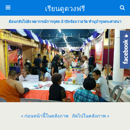
เรียนดูดวงฟรี
ย้อนกลับไปยัง พยากรณ์การกุศล นำปัจจัยถวายวัด ทำนุบำรุงพระศาสนา
« ก่อนหน้านี้ในคลังภาพ
ถัดไปในคลังภาพ »