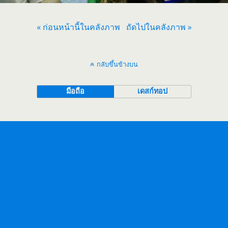
« ก่อนหน้านี้ในคลังภาพ
ถัดไปในคลังภาพ »
กลับขึ้นข้างบน
มือถือ
เดสก์ทอป