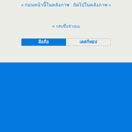
« ก่อนหน้านี้ในคลังภาพ
ถัดไปในคลังภาพ »
กลับขึ้นข้างบน
มือถือ
เดสก์ทอป