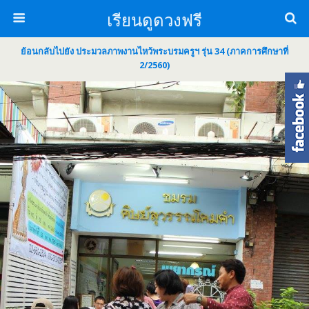
เรียนดูดวงฟรี
ย้อนกลับไปยัง ประมวลภาพงานไหว้พระบรมครูฯ รุ่น 34 (ภาคการศึกษาที่
2/2560)