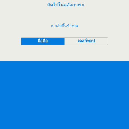
ถัดไปในคลังภาพ »
กลับขึ้นข้างบน
มือถือ
เดสก์ทอป