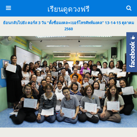
เรียนดูดวงฟรี
ย้อนกลับไปยัง คอร์ส 3 วัน “ตั้งชื่อมงคล+เบอร์โทรศัพท์มงคล” 13-14-15 ตุลาคม
2560