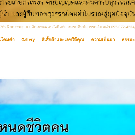
 เลข7ตัว ฝึกกรรมฐาน กสิณธาตุ4 สนใจติดต่อ ชมรมศิษย์สุวรรณโคมคำ 092-372-4234
ณโคมคำ
Gallery
สีเสื้อผ้าและเลขให้คุณ
ความเป็นมา
ธรรมะ