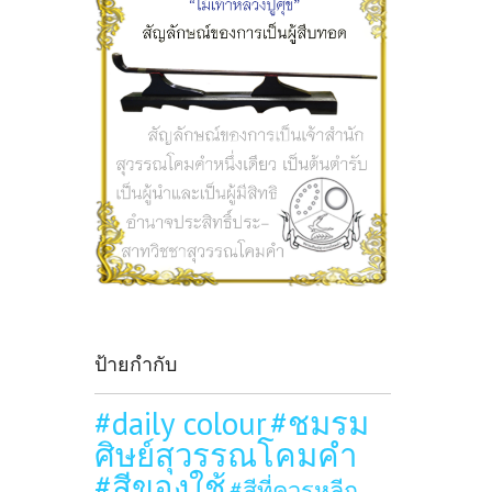
ป้ายกำกับ
#daily colour
#ชมรม
ศิษย์สุวรรณโคมคำ
#สีของใช้
#สีที่ควรหลีก