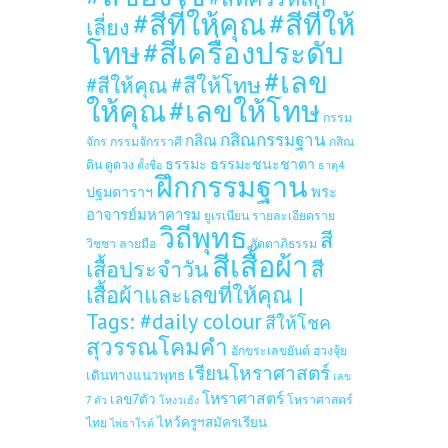
#สีที่ให้คุณ
#สีที่ให้
เลี่ยง
โทษ
#สีเครื่องประดับ
#เลข
#สีให้โทษ
#สีให้คุณ
ให้คุณ
#เลขให้โทษ
กรรม
กสิณกรรมฐาน
กสิณ
จักร
กรรมจักรราศี
กสิณ
ธรรมะ
ธรรมะชนะชาตา
ดิน
ดูดวง
ตั้งชื่อ
ธาตุ4
ฝึกกรรมฐาน
ปฐมดาราฯ
พระ
อาจารย์มหาคารม
ยูเรเนียน
รายละเอียดราย
วิถีพุทธ
สี
วิชชา
ลายมือ
สัตตาภิธรรม
สีเสื้อผ้า
เสื้อประจำวัน
สี
เสื้อผ้าและเลขที่ให้คุณ |
Tags: #daily colour
สีให้โชค
สุวรรณโคมคำ
อักขระเลขยันต์
ฮวงจุ้ย
เรียนโหราศาสตร์
เดินทางแนวพุทธ
เลข
โหราศาสตร์
เลข7ตัว
โหราศาสตร์
7 ตัว
โหงวเฮ้ง
ไหว้ครูฯสมัครเรียน
ไทย
ไพ่ธาโรต์