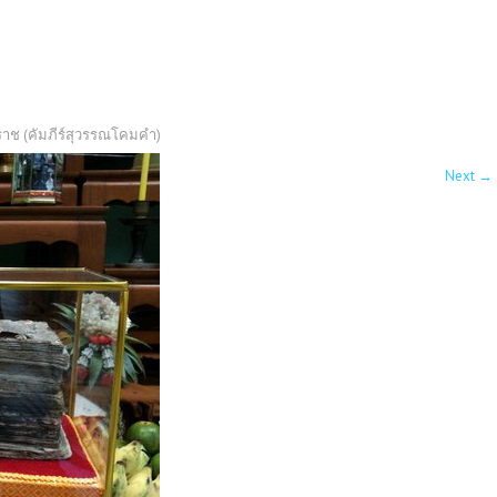
ราช (คัมภีร์สุวรรณโคมคำ)
Next
→