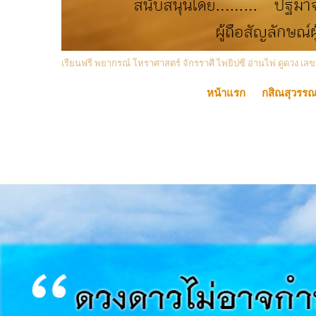
เรียนฟรี พยากรณ์ โหราศาสตร์ จักรราศี ไพ่ยิปซี อ่านไพ่ ดูดวง
หน้าแรก
กสิณสุวรร